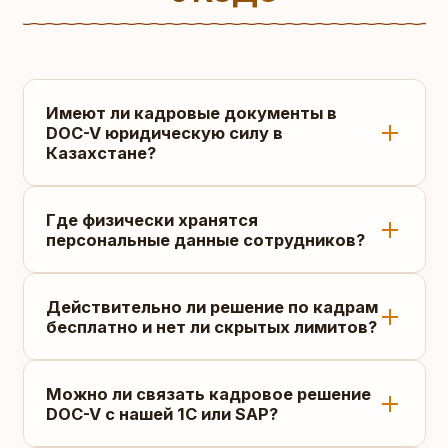
Имеют ли кадровые документы в
DOC-V юридическую силу в
Казахстане?
Да, абсолютно. Платформа поддерживает
Где физически хранятся
двухстороннее подписание документов
персональные данные сотрудников?
(заявлений, приказов, трудовых
договоров и доп. соглашений) с помощью
Все личные дела, сканы документов,
ЭЦП НУЦ РК, в том числе через быстрое
Действительно ли решение по кадрам
адреса и табели хранятся исключительно
бесплатно и нет ли скрытых лимитов?
сканирование QR-кода на смартфоне. Это
на вашем сервере (собственном или
полностью соответствует Закону РК «Об
арендованном) в защищенном контуре
Да. Решение «Кадры и КЭДО»
электронном документе и электронной
вашей компании. Благодаря модели On-
Можно ли связать кадровое решение
поставляется как стандартная
цифровой подписи» и Трудовому кодексу
DOC-V с нашей 1С или SAP?
Premise, персональные данные не
конфигурация платформы DOC-V.
РК.
передаются третьим лицам и