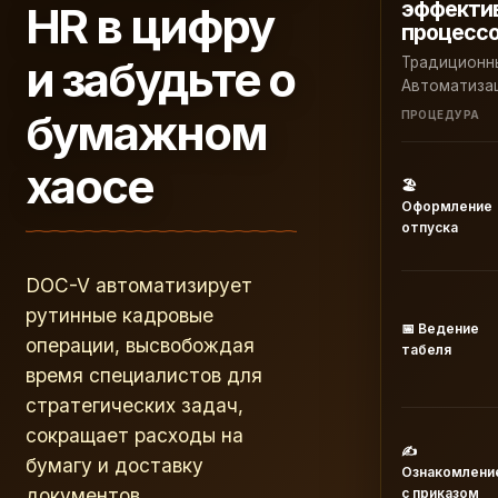
эффектив
HR в цифру
процесс
и забудьте о
Традиционн
Автоматиза
бумажном
ПРОЦЕДУРА
хаосе
🏖️
Оформление
отпуска
DOC-V автоматизирует
рутинные кадровые
📅 Ведение
операции, высвобождая
табеля
время специалистов для
стратегических задач,
сокращает расходы на
✍️
бумагу и доставку
Ознакомлени
документов.
с приказом