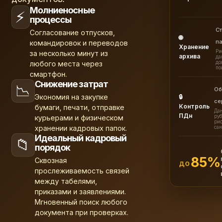
Молниеносные
⚡
процессы
С
Согласование отпусков,
🌐
п
командировок и переводов
Хранение
Ри
за несколько минут из
архива
да
любого места через
до
по
смартфон.
Снижение затрат
📉
Об
Экономия на закупке
🔒
се
Контроль
бумаги, печати, отправке
Дан
ПДн
курьерами и физическом
руб
ри
хранении кадровых папок.
са
Идеальный кадровый
📁
порядок
85%
Сквозная
до
прослеживаемость связей
между табелями,
приказами и заявлениями.
Мгновенный поиск любого
документа при проверках.