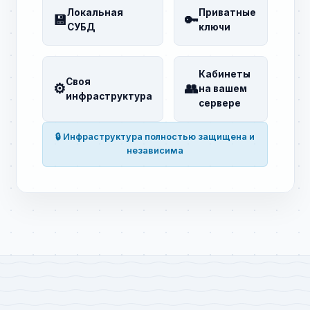
Локальная
Приватные
💾
🔑
СУБД
ключи
Кабинеты
Своя
⚙️
👥
на вашем
инфраструктура
сервере
🔒 Инфраструктура полностью защищена и
независима