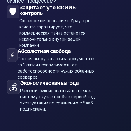
бизнес-процессами.
Защита от утечек и ИБ-
🛡️
контроль
Сквозное шифрование в браузере
клиента гарантирует, что
коммерческая тайна останется
исключительно внутри вашей
компании.
Абсолютная свобода
⚡
Полная выгрузка архива документов
за 1 клик и независимость от
работоспособности чужих облачных
серверов.
Экономическая выгода
💰
Разовый фиксированный платеж за
систему окупает себя в первый год
эксплуатации по сравнению с SaaS-
подписками.