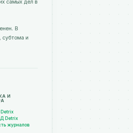
их самых дел в
енен. В
, субтома и
КА И
РА
Detrix
Д Detrix
сть журналов