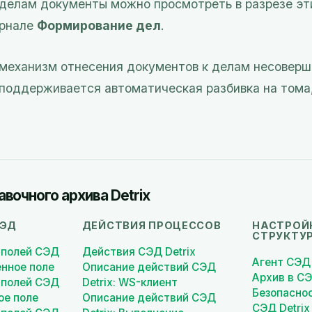
делам документы можно просмотреть в разрезе эт
урнале
Формирование дел
.
механизм отнесения документов к делам несоверш
 поддерживается автоматическая разбивка на тома
вочного архива Detrix
СЭД
ДЕЙСТВИЯ ПРОЦЕССОВ
НАСТРОЙ
СТРУКТУ
 полей СЭД
Действия СЭД Detrix
Агент СЭД 
енное поле
Описание действий СЭД
Архив в СЭ
 полей СЭД
Detrix: WS-клиент
Безопасно
ое поле
Описание действий СЭД
СЭД Detrix