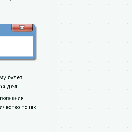
ому будет
ра дел
.
ыполнения
ичество точек