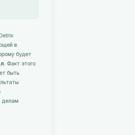
etrix
ющей в
торому будет
ел
. Факт этого
ет быть
ультаты
е
м делам