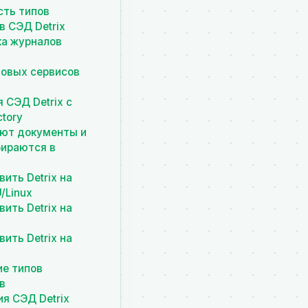
сть типов
в СЭД Detrix
ка журналов
новых сервисов
 СЭД Detrix с
ctory
ают документы и
бираются в
вить Detrix на
/Linux
вить Detrix на
вить Detrix на
ие типов
в
я СЭД Detrix