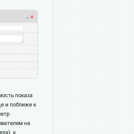
мость показа
е и поближе к
метр
ователем на
ла), к