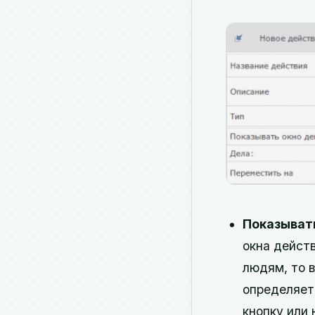
Показыват
окна действ
людям, то 
определяет
кнопку или 