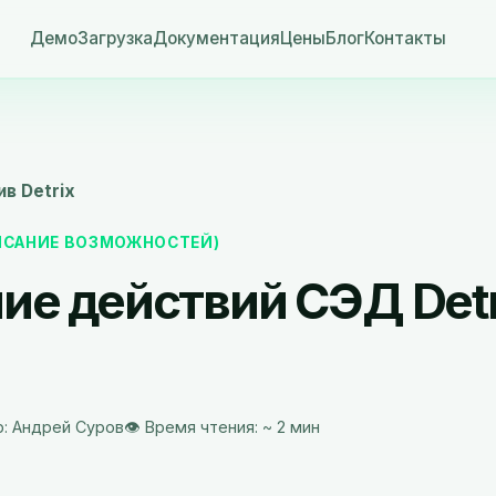
Демо
Загрузка
Документация
Цены
Блог
Контакты
ив Detrix
ПИСАНИЕ ВОЗМОЖНОСТЕЙ)
ие действий СЭД Detr
р: Андрей Суров
👁️ Время чтения: ~ 2 мин