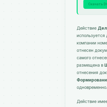
Скачать D
Действие
Дел
используется 
компании номе
отнесен докум
самого отнесе
размещена в
отнесения до
Формировани
одновременно
Действие име