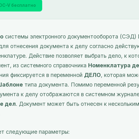
OC-V бесплатно
о
системы электронного документооборота (СЭД) D
для отнесения документа к делу согласно действу
нклатуре. Действие позволяет выбрать дело, к ко
ент, из системного справочника
Номенклатура д
ния фиксируется в переменной
ДЕЛО
, которая мож
Шаблоне
типа документа. Помимо переменной рез
кумента к делу отображаются в системном журнал
е дел
. Документ может быть отнесен к нескольки
.
ет следующие параметры: