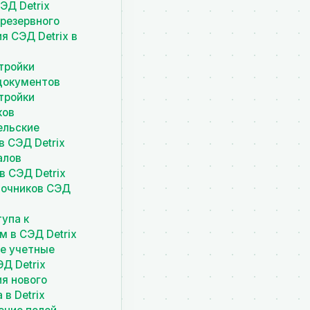
ЭД Detrix
 резервного
я СЭД Detrix в
тройки
документов
тройки
ков
ельские
в СЭД Detrix
алов
в СЭД Detrix
вочников СЭД
упа к
 в СЭД Detrix
е учетные
Д Detrix
я нового
 в Detrix