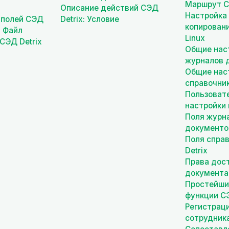
Маршрут С
Описание действий СЭД
Настройка
 полей СЭД
Detrix: Условие
копировани
а Файл
Linux
СЭД Detrix
Общие нас
журналов 
Общие нас
справочни
Пользоват
настройки 
Поля журн
документо
Поля спра
Detrix
Права дост
документам
Простейши
функции СЭ
Регистраци
сотрудника