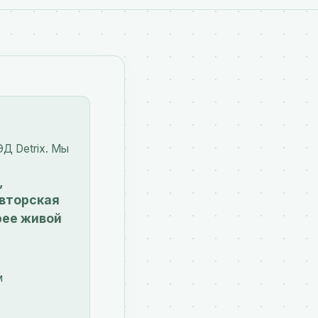
ЭД Detrix. Мы
,
авторская
рее живой
м