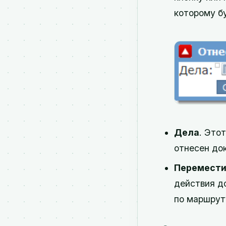
которому б
Дела
. Это
отнесен до
Перемести
действия д
по маршрут