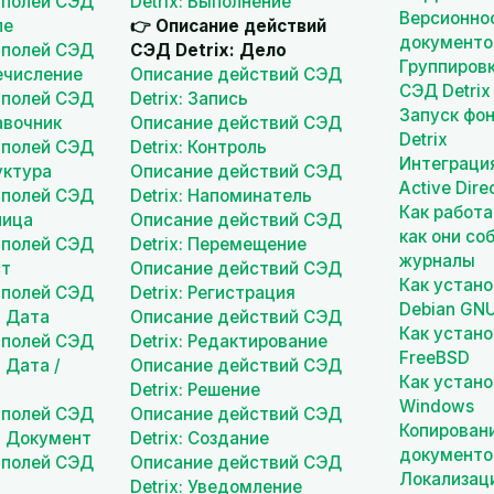
 полей СЭД
Detrix: Выполнение
Версионно
ле
👉 Описание действий
документо
 полей СЭД
СЭД Detrix: Дело
Группиров
речисление
Описание действий СЭД
СЭД Detrix
 полей СЭД
Detrix: Запись
Запуск фо
равочник
Описание действий СЭД
Detrix
 полей СЭД
Detrix: Контроль
Интеграция
уктура
Описание действий СЭД
Active Dire
 полей СЭД
Detrix: Напоминатель
Как работ
лица
Описание действий СЭД
как они со
 полей СЭД
Detrix: Перемещение
журналы
ст
Описание действий СЭД
Как устано
 полей СЭД
Detrix: Регистрация
Debian GNU
а Дата
Описание действий СЭД
Как устано
 полей СЭД
Detrix: Редактирование
FreeBSD
а Дата /
Описание действий СЭД
Как устано
Detrix: Решение
Windows
 полей СЭД
Описание действий СЭД
Копирован
па Документ
Detrix: Создание
документо
 полей СЭД
Описание действий СЭД
Локализаци
а
Detrix: Уведомление