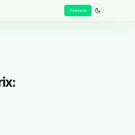
Скачать
ix: